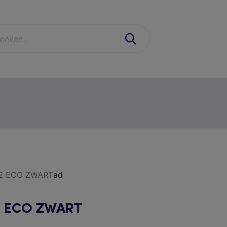
industrie
schoenen & PBM'S
casual
contact
S2 ECO ZWART
ad
2 ECO ZWART