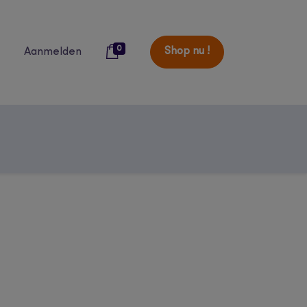
0
Shop nu !
Aanmelden
over ons
blog
catalogi
studenten