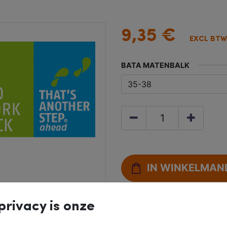
9,35
€
EXCL BTW
BATA MATENBALK
IN WINKELMAN
privacy is onze
Gratis retourneren b