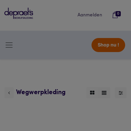
0
Aanmelden
Shop nu !
Wegwerpkleding