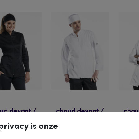
ud devant /
chaud devant /
chau
es koksvest
heren koksvest
dame
privacy is onze
a 953 zwart
monza 950 wit
monz
60,60
€
57,50
€