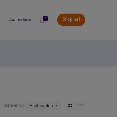
0
Shop nu !
Aanmelden
over ons
blog
catalogi
studenten
Aanbevolen
Sorteren op: