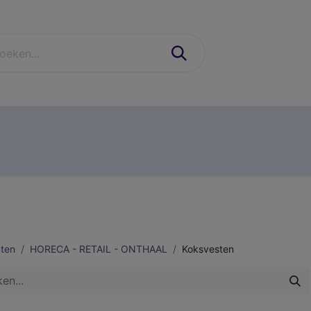
industrie
schoenen & PBM'S
casual
contact
ten
HORECA - RETAIL - ONTHAAL
Koksvesten