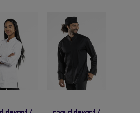
d devant /
chaud devant /
s koksvest
heren koksvest
a 952 wit
monza 951 zwart
56,85
€
61,65
€