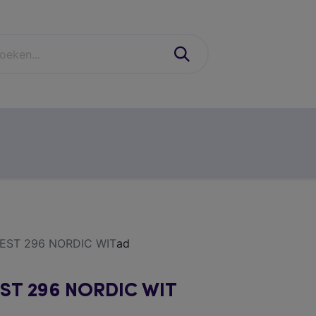
industrie
schoenen & PBM'S
casual
contact
EST 296 NORDIC WIT
ad
ST 296 NORDIC WIT