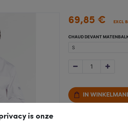
69,85
€
EXCL 
CHAUD DEVANT MATENBAL
IN WINKELMAN
privacy is onze
Gratis retourneren b