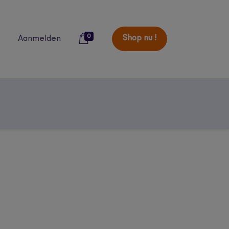
0
Shop nu !
Aanmelden
over ons
blog
catalogi
studenten