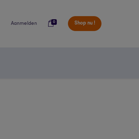
0
Shop nu !
Aanmelden
over ons
blog
catalogi
studenten