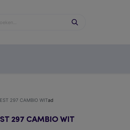
industrie
schoenen & PBM'S
casual
contact
EST 297 CAMBIO WIT
ad
ST 297 CAMBIO WIT