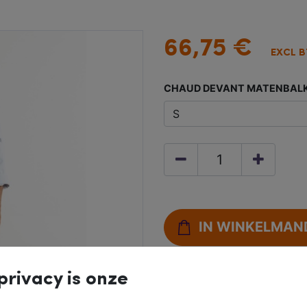
66,75
€
EXCL 
CHAUD DEVANT MATENBAL
IN WINKELMAN
privacy is onze
Gratis retourneren b