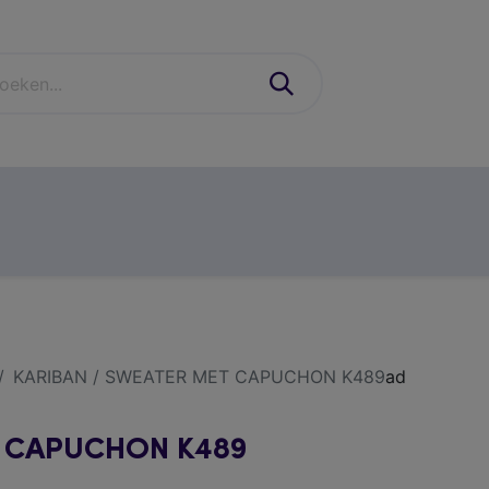
industrie
schoenen & PBM'S
casual
contact
KARIBAN / SWEATER MET CAPUCHON K489
ad
T CAPUCHON K489