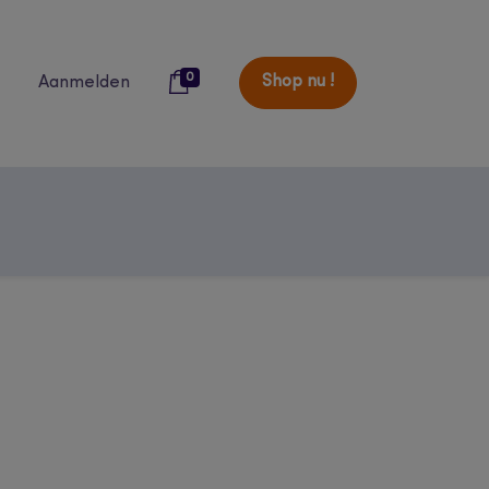
0
Shop nu !
Aanmelden
over ons
blog
catalogi
studenten