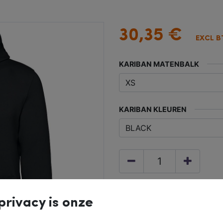
30,35
€
EXCL 
KARIBAN MATENBALK
KARIBAN KLEUREN
privacy is onze
IN WINKELMAN